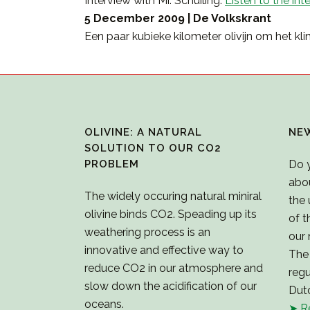
Interview with Mr. Schuiling.
Listen to the int
5 December 2009 | De Volkskrant
Een paar kubieke kilometer olivijn om het kl
OLIVINE: A NATURAL
NE
SOLUTION TO OUR CO2
PROBLEM
Do 
abo
The widely occuring natural miniral
the 
olivine binds CO2. Speading up its
of t
weathering process is an
our 
innovative and effective way to
The 
reduce CO2 in our atmosphere and
regu
slow down the acidification of our
Dut
oceans.
➤ R