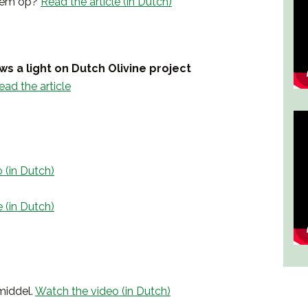
eem op?
Read the article (in Dutch)
s a light on Dutch Olivine project
ead the article
 (in Dutch)
e (in Dutch)
smiddel.
Watch the video (in Dutch)