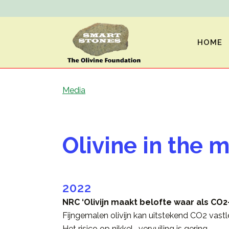
HOME
Media
Olivine in the 
2022
NRC ‘Olivijn maakt belofte waar als CO2
Fijngemalen olivijn kan uitstekend CO2 vastleg
Het risico op nikkel- vervuiling is gering.