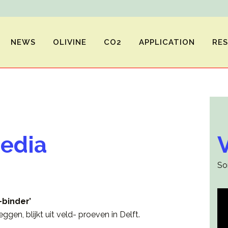
NEWS
OLIVINE
CO2
APPLICATION
RE
media
So
-binder’
gen, blijkt uit veld- proeven in Delft.