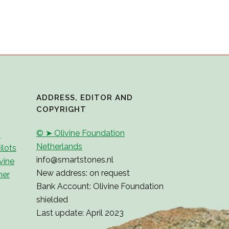
ADDRESS, EDITOR AND
COPYRIGHT
© ➤ Olivine Foundation
2
Netherlands
ilots
info@smartstones.nl
vine
New address: on request
ner
Bank Account: Olivine Foundation
shielded
Last update: April 2023