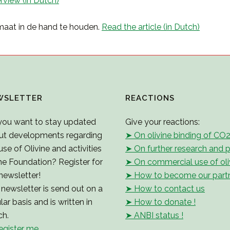
erview (in Dutch)
imaat in de hand te houden.
Read the article (in Dutch)
WSLETTER
REACTIONS
you want to stay updated
Give your reactions:
ut developments regarding
➤ On olivine binding of CO
use of Olivine and activities
➤ On further research and p
he Foundation? Register for
➤ On commercial use of oli
newsletter!
➤ How to become our part
newsletter is send out on a
➤ How to contact us
lar basis and is written in
➤ How to donate !
ch.
➤ ANBI status !
egister me