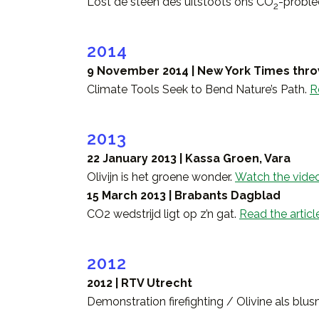
Lost de steen des uitstoots ons CO
-probl
2
2014
9 November 2014 | New York Times throw
Climate Tools Seek to Bend Nature’s Path.
R
2013
22 January 2013 | Kassa Groen, Vara
Olivijn is het groene wonder.
Watch the video
15 March 2013 | Brabants Dagblad
CO2 wedstrijd ligt op z’n gat.
Read the articl
2012
2012 | RTV Utrecht
Demonstration firefighting / Olivine als blu